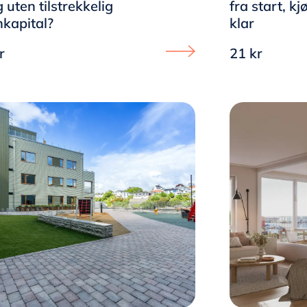
g uten tilstrekkelig
fra start, k
kapital?
klar
r
21 kr
bolig for leie - valgfritt om du vil kjøpe i løpet av perioden
Proceed to LEIEEIE - Hvedin