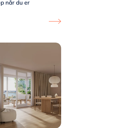
jøp når du er
 page
gkvartalet - Egen bolig uten tilstrekkelig egenkapital? page
Proceed to LEIEEIE - Hvedingkvartalet 