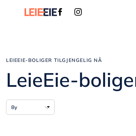
Leieeie
Instagram link
Facebook link
LEIEEIE-BOLIGER TILGJENGELIG NÅ
LeieEie-boliger