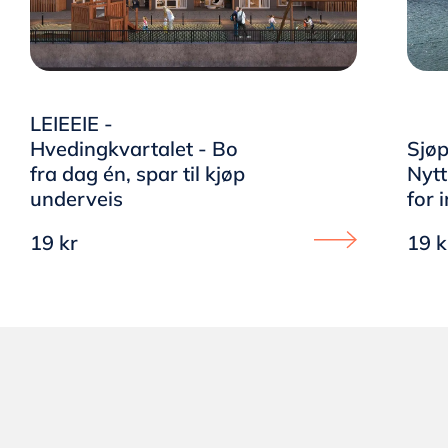
LEIEEIE -
Hvedingkvartalet - Bo
Sjøp
fra dag én, spar til kjøp
Nytt
underveis
for 
19 kr
19 k
Proceed to LEIEEIE