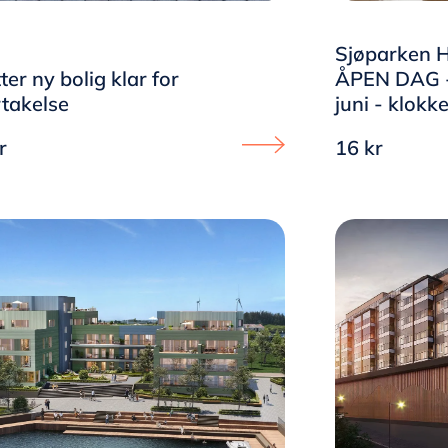
Sjøparken H
tter ny bolig klar for
ÅPEN DAG 
takelse
juni - klokke
r
16 kr
rken Hasseløy - Oppdag Haugesunds nye bydel page
Proceed to Splitter ny bolig