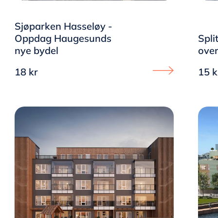
Sjøparken Hasseløy -
Oppdag Haugesunds
Spli
nye bydel
over
18 kr
15 k
Proceed to Sjøpa