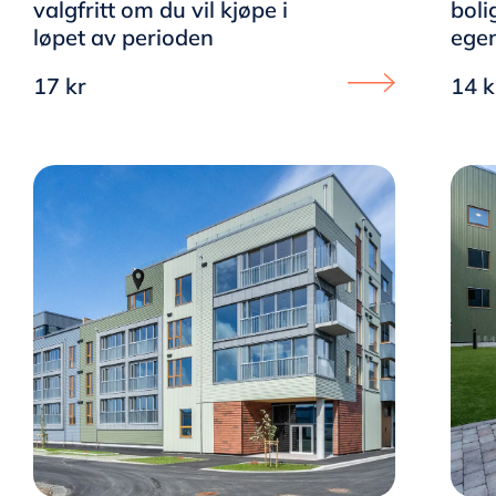
valgfritt om du vil kjøpe i
boli
løpet av perioden
egen
17 kr
14 k
Proceed to Helt ny 