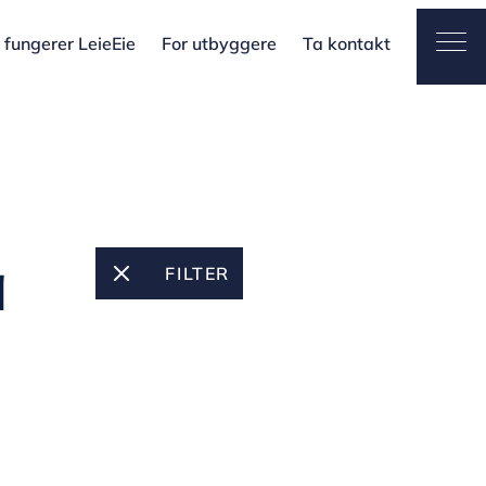
fungerer LeieEie
For utbyggere
Ta kontakt
Ope
å
FILTER