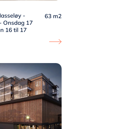
asseløy -
63 m2
- Onsdag 17
n 16 til 17
 klar for overtakelse page
Proceed to Sjøparken Hasseløy - ÅPE