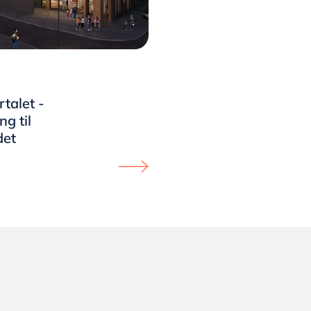
talet -
g til
det
 page
y - Nytt flott prosjekt - klar for innflytting page
Proceed to LEIEEIE - Hvedingkvartale