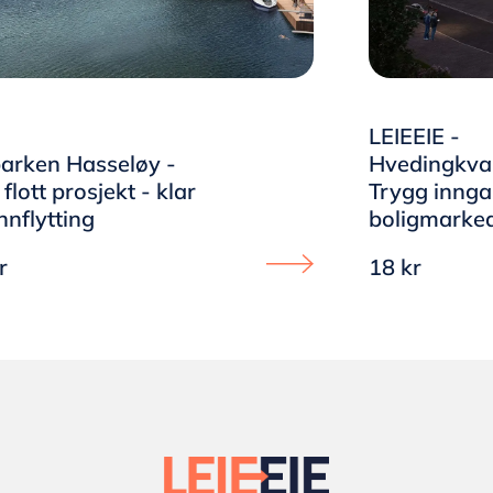
LEIEEIE -
arken Hasseløy -
Hvedingkvar
 flott prosjekt - klar
Trygg inngan
innflytting
boligmarke
r
18 kr
 - Hvedingkvartalet - Bo fra dag én, spar til kjøp underveis
Proceed to Sjøparken Hasselø