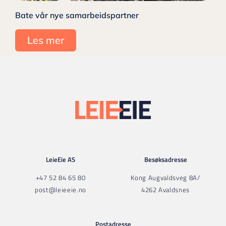
Bate vår nye samarbeidspartner
Les mer
LeieEie AS
Besøksadresse
+47 52 84 65 80
Kong Augvaldsveg 8A/
post@leieeie.no
4262 Avaldsnes
Postadresse