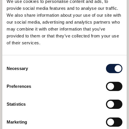
We use cookies to personalise content and ads, to
provide social media features and to analyse our traffic.
We also share information about your use of our site with
our social media, advertising and analytics partners who
GRATIS ANDEL ved kjøp av valgfri
may combine it with other information that you’ve
bolig – “Fuglen er fløyet” kampanje!
provided to them or that they’ve collected from your use
of their services.
Les mer
Consent
Necessary
Selection
Preferences
Statistics
Marketing