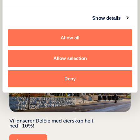
DelEie fra kr 114.000,- i Sjøparken
Hasseløy!
Show details
Les mer
Allow all
Allow selection
Deny
Vi lanserer DelEie med eierskap helt
ned i 10%!