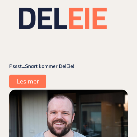
Pssst…Snart kommer DelEie!
Les mer