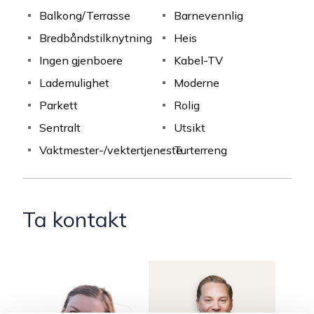
Balkong/Terrasse
Barnevennlig
Bredbåndstilknytning
Heis
Ingen gjenboere
Kabel-TV
Lademulighet
Moderne
Parkett
Rolig
Sentralt
Utsikt
Vaktmester-/vektertjeneste
Turterreng
Ta kontakt