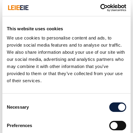
This website uses cookies
We use cookies to personalise content and ads, to
Kristine N. Lindanger
Stian S. Nygaard
provide social media features and to analyse our traffic.
Kunderådgiver
Drift og markedsføring
We also share information about your use of our site with
our social media, advertising and analytics partners who
kristine@leieeie.no
stian@leieeie.no
may combine it with other information that you’ve
900 71 589
993 71 044
provided to them or that they’ve collected from your use
of their services.
Beskrivelse
Consent
Necessary
Selection
LeieEie med Sparing Velkommen til Sjøparken
Hasseløy 202! Drømmer du om egen bolig, men
mangler full egenkapital? Med LeieEie kan du bo i
Preferences
boligen samtidig som du sparer til å eie den!