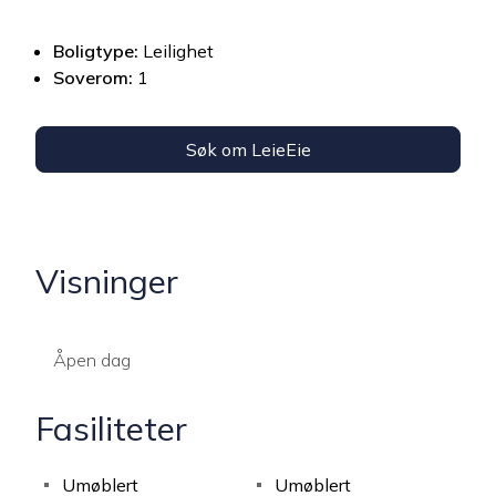
Boligtype:
Leilighet
Soverom:
1
Søk om LeieEie
Visninger
Åpen dag
Fasiliteter
Umøblert
Umøblert