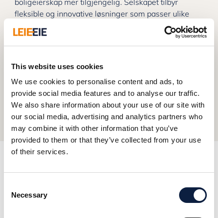
boligeierskap mer tilgjengelig. Selskapet tilbyr
fleksible og innovative løsninger som passer ulike
behov og økonomiske situasjoner. Over 60 % av
kundene konverterer og kjøper ut boligen i løpet av
perioden de bor i boligen. LeieEie AS ble etablert av
A. Utvik i 2015. LeieEie AS har boliger i
This website uses cookies
Haugesundsregionen, Stavanger, Sandnes og
We use cookies to personalise content and ads, to
Kristiansand og forventer å lansere tilbudet i Oslo og
provide social media features and to analyse our traffic.
Bergen i løpet av høsten 2023.
We also share information about your use of our site with
our social media, advertising and analytics partners who
may combine it with other information that you’ve
provided to them or that they’ve collected from your use
of their services.
Kort om DelEie:
Consent
Necessary
Selection