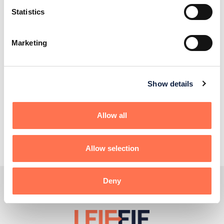
du avtaler en ny fastrenteperiode med banken.
Statistics
Marketing
Tilbake til ordlisten
Show details
Kontakt
oss
Allow all
Allow selection
Deny