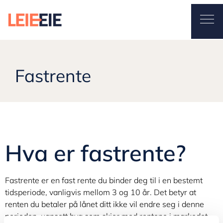
Leieeie
Ope
Fastrente
July 30, 2024
By
Stian
Fastrente
Hva er fastrente?
Fastrente er en fast rente du binder deg til i en bestemt
tidsperiode, vanligvis mellom 3 og 10 år. Det betyr at
renten du betaler på lånet ditt ikke vil endre seg i denne
perioden, uansett hva som skjer med rentene i markedet