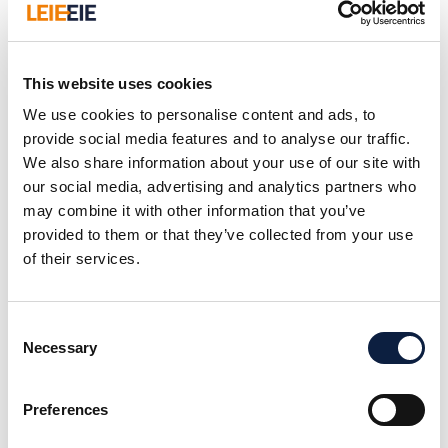
ellers. Dette skaper forutsigbarhet. Du frasier deg
muligheten for lavere rente i perioden, men unngår også
høyere rente i samme periode.
This website uses cookies
Tenk på det som å låse renten. Hvis du velger fastrente, vet
We use cookies to personalise content and ads, to
du nøyaktig hvor mye du skal betale hver måned i hele
provide social media features and to analyse our traffic.
fastrenteperioden. Dette kan gi deg økonomisk
We also share information about your use of our site with
forutsigbarhet og trygghet, spesielt hvis du er bekymret for
our social media, advertising and analytics partners who
at rentene skal stige i fremtiden.
may combine it with other information that you’ve
Fordelen med fastrente er at du slipper overraskelser. Du
provided to them or that they’ve collected from your use
vet akkurat hva boliglånet ditt vil koste hver måned, og det
of their services.
kan gjøre det enklere å planlegge økonomien. Ulempen er
at hvis markedsrentene faller, vil du ikke dra nytte av lavere
Consent
renter siden din rente er låst.
Necessary
Selection
Det motsatte av fastrente er flytende rente. Flytende rente
varierer basert på markedet. Når fastrenteperioden er
Preferences
over, går lånet ditt tilbake til en flytende rente, med mindre