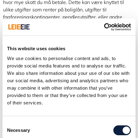
hvor mye skatt du må betale. Dette kan være knyttet til
ulike utgifter som renter på boliglån, utgifter til
fagforeningskontingenter, pendlerutgifter, eller andre
spesielle fradrag som gaver til veldedige formål.
Hvordan fungerer
This website uses cookies
skattefradrag?
We use cookies to personalise content and ads, to
provide social media features and to analyse our traffic.
Fradrag fungerer slik at de reduserer den skattepliktige
We also share information about your use of our site with
inntekten din, og dermed også den totale skatten du er
our social media, advertising and analytics partners who
skyldig. For eksempel, hvis du har en skattepliktig inntekt
may combine it with other information that you’ve
på 500 000 kroner og får et fradrag på 50 000 kroner, vil
provided to them or that they’ve collected from your use
skatten din bli beregnet basert på 450 000 kroner i stedet
of their services.
for 500 000.
Consent
Hvor mye kan jeg få i
Necessary
Selection