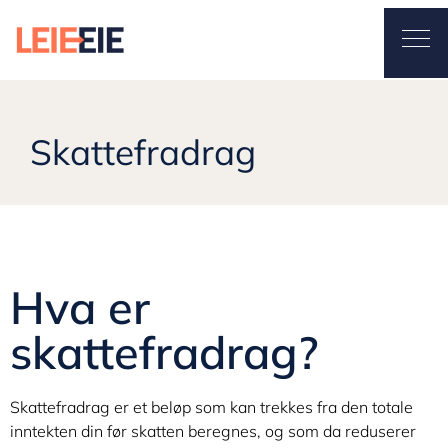
Leieeie
Ope
Skattefradrag
October 9, 2024
By
Stian
Skattefradrag
Hva er
skattefradrag?
Skattefradrag er et beløp som kan trekkes fra den totale
inntekten din før skatten beregnes, og som da reduserer