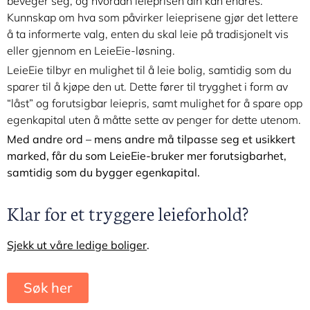
beveger seg, og hvordan leieprisen din kan endres.
Kunnskap om hva som påvirker leieprisene gjør det lettere
å ta informerte valg, enten du skal leie på tradisjonelt vis
eller gjennom en LeieEie-løsning.
LeieEie tilbyr en mulighet til å leie bolig, samtidig som du
sparer til å kjøpe den ut. Dette fører til trygghet i form av
“låst” og forutsigbar leiepris, samt mulighet for å spare opp
egenkapital uten å måtte sette av penger for dette utenom.
Med andre ord – mens andre må tilpasse seg et usikkert
marked, får du som LeieEie-bruker mer forutsigbarhet,
samtidig som du bygger egenkapital.
Klar for et tryggere leieforhold?
Sjekk ut våre ledige boliger
.
Søk her