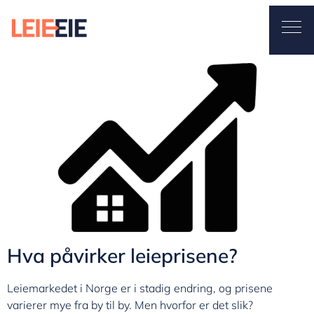
Leieeie
Ope
Hva påvirker leiepri
August 28, 2025
By
Stian
Hva påvirker leieprisene?
Leiemarkedet i Norge er i stadig endring, og prisene
varierer mye fra by til by. Men hvorfor er det slik?