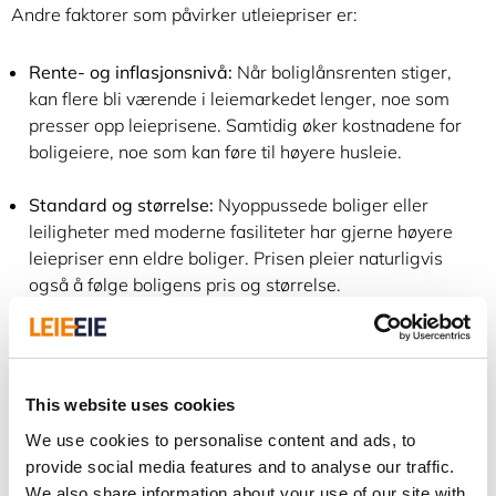
Andre faktorer som påvirker utleiepriser er:
Rente- og inflasjonsnivå:
Når boliglånsrenten stiger,
kan flere bli værende i leiemarkedet lenger, noe som
presser opp leieprisene. Samtidig øker kostnadene for
boligeiere, noe som kan føre til høyere husleie.
Standard og størrelse:
Nyoppussede boliger eller
leiligheter med moderne fasiliteter har gjerne høyere
leiepriser enn eldre boliger. Prisen pleier naturligvis
også å følge boligens pris og størrelse.
Lokasjon:
Beliggenhet er kanskje den viktigste faktoren.
Boliger i sentrale områder, som Oslo, Bergen og
Trondheim, har jevnt over høyere leiepriser enn mer
This website uses cookies
perifere områder. I tillegg er nærhet til offentlig
We use cookies to personalise content and ads, to
transport, arbeidsplasser, utdanningsinstitusjoner og
provide social media features and to analyse our traffic.
sentrum av stor betydning.
We also share information about your use of our site with