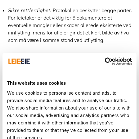
Sikre rettferdighet:
Protokollen beskytter begge parter.
For leietaker er det viktig for å dokumentere at
eventuelle mangler eller skader allerede eksisterte ved
innflytting, mens for utleier gir det et klart bilde av hva
som må være i samme stand ved utflytting.
Protokollen fylles ut i fellesskap, ofte sammen med utleier
eller eiendomsmegler, og det er vanlig at begge parter i
avtalen signerer for å bekrefte enigheten om boligens
tilstand.
This website uses cookies
Dette må du passe på med en
We use cookies to personalise content and ads, to
provide social media features and to analyse our traffic.
innflyttningsprotokoll
We also share information about your use of our site with
our social media, advertising and analytics partners who
Gå nøye gjennom hele boligen:
Undersøk alle rom
may combine it with other information that you’ve
grundig, inkludert mindre synlige områder som
provided to them or that they’ve collected from your use
baderomskroker, vinduskarmer, bak møbler og i skap.
of their services.