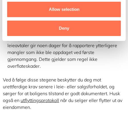
dokumentet før du signerer, og sørg for at alt som er
Allow selection
relevant er inkludert. Hvis noe er uklart, spør før du
skriver under!
Tidsfrist for tilleggsfunn:
Hvis det er en avtalt frist for å
Deny
melde fra om mangler du oppdager etter innflytting,
pass på å være klar over denne fristen. Mange
leieavtaler gir noen dager for å rapportere ytterligere
mangler som ikke ble oppdaget ved første
gjennomgang. Dette gjelder som regel ikke
overflateskader.
Ved å følge disse stegene beskytter du deg mot
urettferdige krav senere i leie- eller salgsforholdet, og
sørger for at boligens tilstand er godt dokumentert. Husk
også en
utflyttingsprotokoll
når du selger eller flytter ut av
eiendommen.