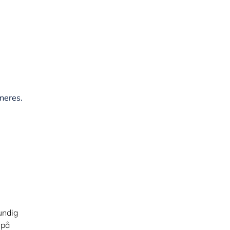
neres.
rundig
 på