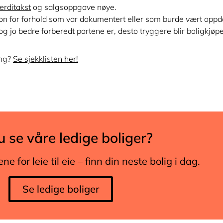
erditakst
og salgsoppgave nøye.
on for forhold som var dokumentert eller som burde vært oppd
 og jo bedre forberedt partene er, desto tryggere blir boligkjøpe
ing?
Se sjekklisten her!
u se våre ledige boliger?
e for leie til eie – finn din neste bolig i dag.
Se ledige boliger