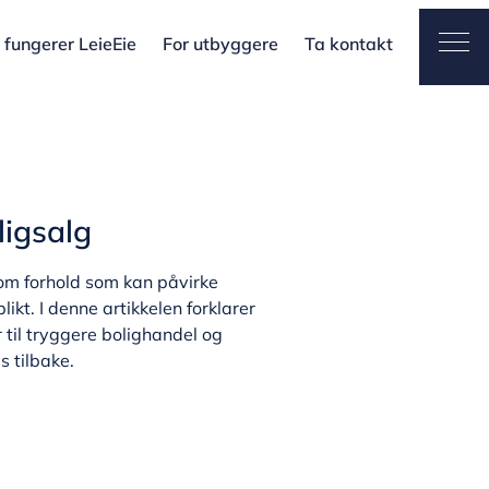
fungerer LeieEie
For utbyggere
Ta kontakt
Ope
ligsalg
ra om forhold som kan påvirke
ikt. I denne artikkelen forklarer
 til tryggere bolighandel og
s tilbake.