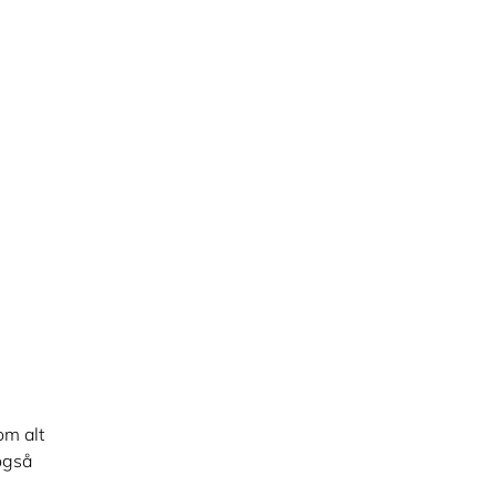
om alt
også