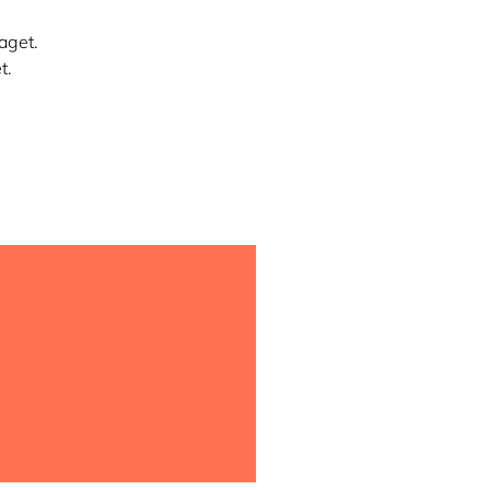
aget.
t.