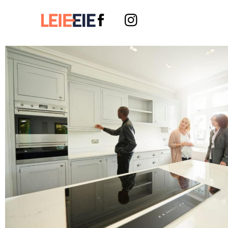
Leieeie
Instagram link
Facebook link
Opplysningspl
November 3, 2025
By
Stian